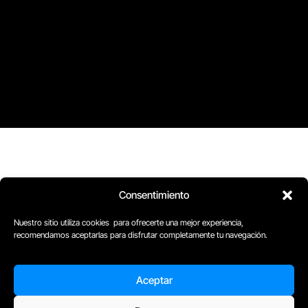
Consentimiento
Nuestro sitio utiliza cookies para ofrecerte una mejor experiencia,
recomendamos aceptarlas para disfrutar completamente tu navegación.
D
Plaça Merçè 8. 1º 1ª (08002) Barcelona, España
Aceptar
M
+34611741829
E
barcelona@escuelacomplot.com