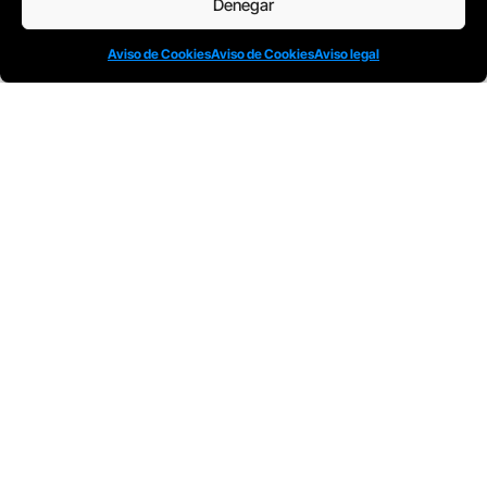
Denegar
Aviso de Cookies
Aviso de Cookies
Aviso legal
Todos nuestros Programas son bonificables a
través de: