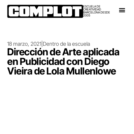
ESCUELA DE
CREATIVIDAD
BARCELONA DESDE
2005
18 marzo, 2021
|
Dentro de la escuela
Dirección de Arte aplicada
en Publicidad con Diego
Vieira de Lola Mullenlowe
Si eres amante del Arte y la
Comunicación, la Dirección de Arte
puede ser para ti. Descúbrelo con