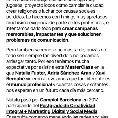
jugosos, proyecto locos como cambiar la ciudad,
crear religiones o luchar por causas sociales
perdidas. Lo hacemos con timings muy apretados,
muchísima exigencia de parte de los profesores, e
intentamos darlo todo para
crear campañas
memorables, impactantes y que solucionen
problemas de comunicación.
Pero también sabemos que más tarde, quizás no
todo sea siempre tan divertido o no podamos
arriesgar tanto. Por eso teníamos mucha
expectativa por asistir a esta
MasterClass
en la
que
Natalia Fuster, Adrià Sánchez Aran
y
Xavi
Bernabé
vinieron a revelarnos qué tan diferente es
el
mundo profesional
y cuántas cosas excitantes
nos esperan en un futuro cada día más cercano.
Natalia pasó por
Complot Barcelona
en 2017,
participando del
Postgrado de Creatividad
Integral + Marketing Digital y Social Media
.
Enseguida comenzó manejando las redes sociales