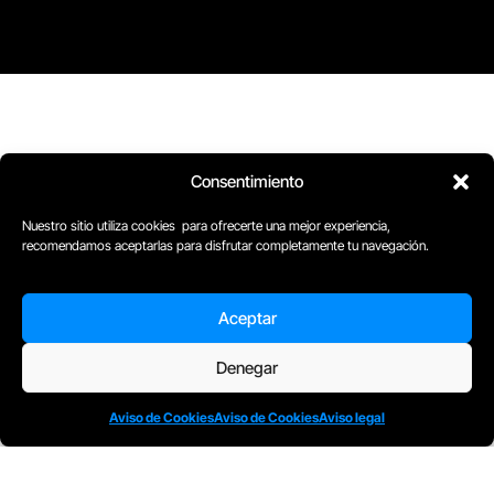
Consentimiento
Nuestro sitio utiliza cookies para ofrecerte una mejor experiencia,
recomendamos aceptarlas para disfrutar completamente tu navegación.
Aceptar
D
Plaça Merçè 8. 1º 1ª (08002) Barcelona, España
Denegar
M
+34611741829
E
barcelona@escuelacomplot.com
Aviso de Cookies
Aviso de Cookies
Aviso legal