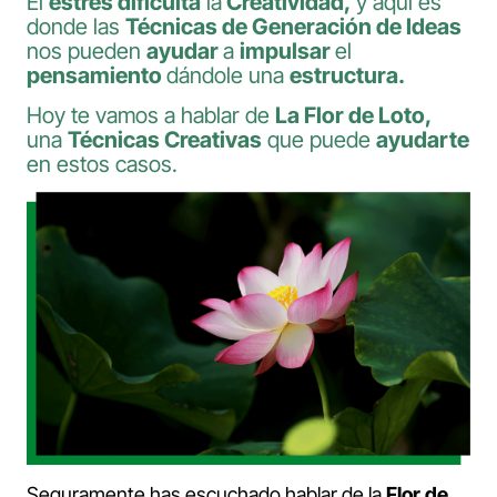
El
estrés dificulta
la
Creatividad,
y aquí es
donde las
Técnicas de Generación de Ideas
nos pueden
ayudar
a
impulsar
el
pensamiento
dándole una
estructura.
Hoy te vamos a hablar de
La Flor de Loto,
una
Técnicas Creativas
que puede
ayudarte
en estos casos.
Seguramente has escuchado hablar de la
Flor de