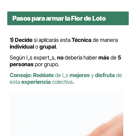
Pasos para armar la Flor de Loto
1)
Decide
si aplicarás esta
Técnica
de manera
individual
o
grupal
.
Según l_s expert_s,
no
debería haber
más
de
5
personas
por grupo.
Consejo: Rodéate
de l_s
mejores
y
disfruta
de
esta
experiencia
colectiva..