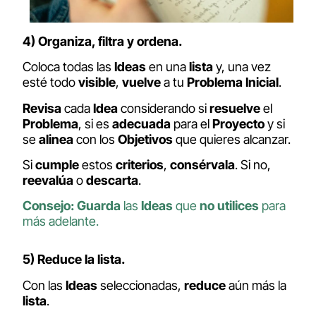
4) Organiza, filtra y ordena.
Coloca todas las
Ideas
en una
lista
y, una vez
esté todo
visible
,
vuelve
a tu
Problema Inicial
.
Revisa
cada
Idea
considerando si
resuelve
el
Problema
, si es
adecuada
para el
Proyecto
y si
se
alinea
con los
Objetivos
que quieres alcanzar.
Si
cumple
estos
criterios
,
consérvala
. Si no,
reevalúa
o
descarta
.
Consejo:
Guarda
las
Ideas
que
no utilices
para
más adelante.
5) Reduce la lista.
Con las
Ideas
seleccionadas,
reduce
aún más la
lista
.