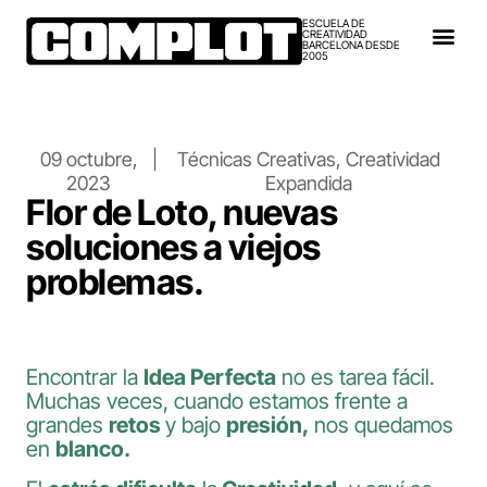
ESCUELA DE
CREATIVIDAD
BARCELONA DESDE
2005
09 octubre,
|
Técnicas Creativas
,
Creatividad
2023
Expandida
Flor de Loto, nuevas
soluciones a viejos
problemas.
Encontrar la
Idea Perfecta
no es tarea fácil.
Muchas veces, cuando estamos frente a
grandes
retos
y bajo
presión,
nos quedamos
en
blanco.