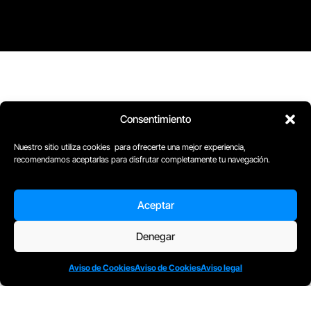
Consentimiento
Nuestro sitio utiliza cookies para ofrecerte una mejor experiencia,
recomendamos aceptarlas para disfrutar completamente tu navegación.
Aceptar
Denegar
Aviso de Cookies
Aviso de Cookies
Aviso legal
D
Plaça Merçè 8. 1º 1ª (08002) Barcelona, España