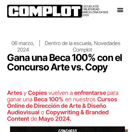
ESCUELA DE
CREATIVIDAD
BARCELONA DESDE
2005
06 marzo,
|
Dentro de la escuela
,
Novedades
2024
Complot
Gana una Beca 100% con el
Concurso Arte vs. Copy
Artes
y
Copies
vuelven a
enfrentarse
para
ganar una
Beca 100%
en nuestros
Cursos
Online de Dirección de Arte & Diseño
Audiovisual
o
Copywriting & Branded
Content
de
Mayo 2024.