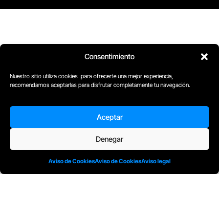
Consentimiento
Nuestro sitio utiliza cookies para ofrecerte una mejor experiencia,
recomendamos aceptarlas para disfrutar completamente tu navegación.
D
Plaça Merçè 8. 1º 1ª (08002) Barcelona, España
M
+34611741829
E
barcelona@escuelacomplot.com
Aceptar
Denegar
Aviso de Cookies
Aviso de Cookies
Aviso legal