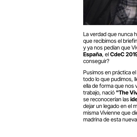
La verdad que nunca h
que recibimos el brief
y ya nos pedían que Vi
España
, el
CdeC 201
conseguir?
Pusimos en práctica el
todo lo que pudimos, l
ella de forma que nos
trabajo, nació
"The Vi
se reconocerían las
id
dejar un legado en el m
misma Vivienne que die
madrina de esta nueva