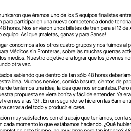
unicaron que éramos uno de los 5 equipos finalistas entr
án para participar en una nueva competencia donde tendrí
48 horas. Nos enviaron unos billetes de tren para el 12 de 
o equipo. Así que ¡maletas, ganas y para Sanse!
legar conocimos a los otros cuatro grupos y nos fuimos al p
para Médicos sin Fronteras, sobre las muchas guerras acti
e los medios. Nuestro objetivo era lograr que los jóvenes 
undo otra vez.
tados sabiendo que dentro de tan sólo 48 horas deberíam
estra idea. Muchos nervios, comida basura, cientos de pap
arde teníamos una idea, la idea que nos encantaba. Pero 
estra propuesta se viera bonita y fácil de entender. Ya era
l viernes a las 13h. En un segundo se hicieron las 6am ent
ra cerrarla del todo y producir el
case
.
ción muy satisfechos con el trabajo que teníamos, con la
 en cada momento lo que estábamos haciendo. ¿Qué hubiera
Complot en este tiempo, no muy largo pero tan intenso? 4