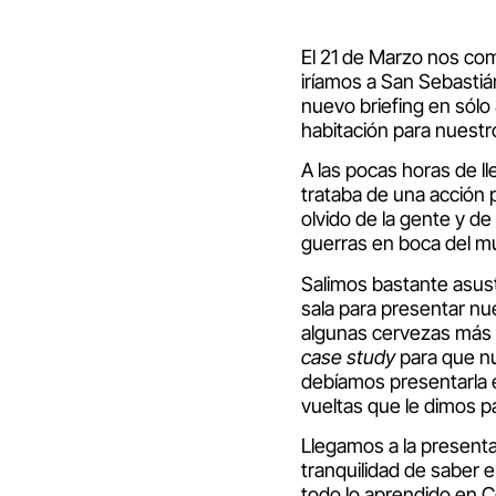
El 21 de Marzo nos com
iríamos a San Sebasti
nuevo briefing en sólo 
habitación para nuestr
A las pocas horas de l
trataba de una acción 
olvido de la gente y d
guerras en boca del m
Salimos bastante asus
sala para presentar nu
algunas cervezas más t
case study
para que nu
debíamos presentarla e
vueltas que le dimos pa
Llegamos a la presenta
tranquilidad de saber
todo lo aprendido en 