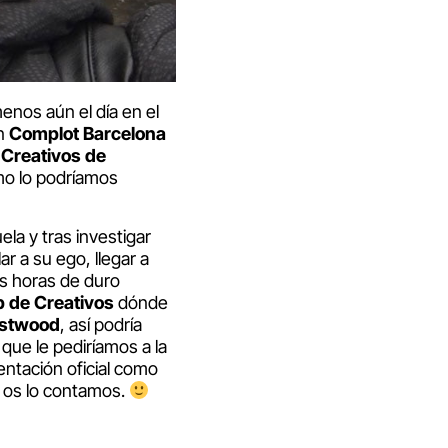
nos aún el día en el
en
Complot Barcelona
 Creativos de
mo lo podríamos
la y tras investigar
r a su ego, llegar a
s horas de duro
b de Creativos
dónde
estwood
, así podría
 que le pediríamos a la
entación oficial como
 os lo contamos.