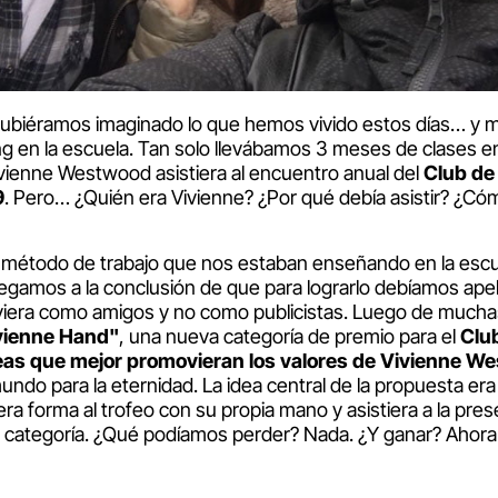
ubiéramos imaginado lo que hemos vivido estos días… y me
ing en la escuela. Tan solo llevábamos 3 meses de clases 
vienne Westwood asistiera al encuentro anual del
Club de
9
. Pero… ¿Quién era Vivienne? ¿Por qué debía asistir? ¿Có
 método de trabajo que nos estaban enseñando en la escue
legamos a la conclusión de que para lograrlo debíamos apela
 viera como amigos y no como publicistas. Luego de mucha
vienne Hand"
, una nueva categoría de premio para el
Clu
eas que mejor promovieran los valores de Vivienne W
undo para la eternidad. La idea central de la propuesta era
ra forma al trofeo con su propia mano y asistiera a la pres
 categoría. ¿Qué podíamos perder? Nada. ¿Y ganar? Ahora