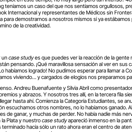
fing teníamos un caso del que nos sentíamos orgullosos, pr
ok Internacional y representantes de Médicos sin Fronter
tiva para demostrarnos a nosotros mismos si ya estábamos
mino de la creatividad.
r un
case study
es que puedes ver la reacción de la gente 
están pensando. ¡Qué maravillosa sensación al ver en sus c
¡Lo habíamos logrado! No pudimos esperar para llamar a C
bamos viviendo… y cargados de elogios nos preparamos para
nmenso. Andreu Buenafuente y Silvia Abril como presentado
remios y abrazos. Y nosotros tres allí, en la tercera fila si
 llegar hasta ahí. Comienza la Categoría Estudiantes, se an
ión escuchamos otros nombres, no lo habíamos ganado. A
des de ganar, y muchas de perder. No había nadie más ner
 la Plata y nuestro
case study
apareció inmenso en la panta
terminado hacía sólo un rato ahora eran el centro de aten