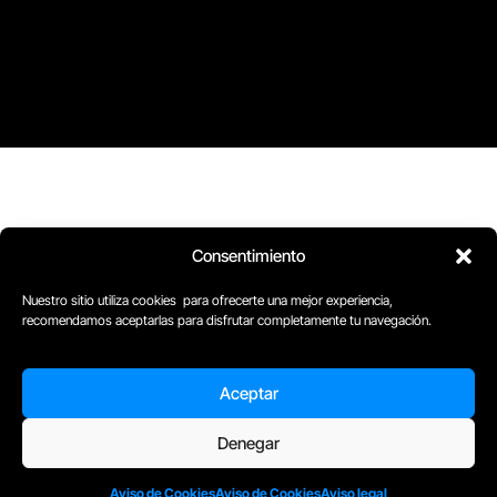
Consentimiento
Nuestro sitio utiliza cookies para ofrecerte una mejor experiencia,
recomendamos aceptarlas para disfrutar completamente tu navegación.
Aceptar
Denegar
D
Plaça Merçè 8. 1º 1ª (08002) Barcelona, España
M
+34611741829
Aviso de Cookies
Aviso de Cookies
Aviso legal