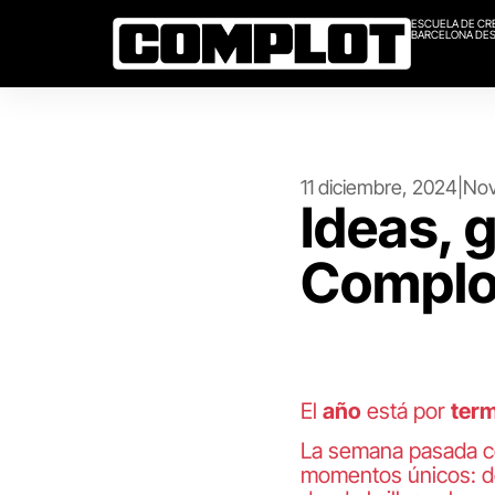
ESCUELA DE CR
BARCELONA DES
11 diciembre, 2024
|
Nov
Ideas, 
Complo
El
año
está por
term
La semana pasada c
momentos únicos: d