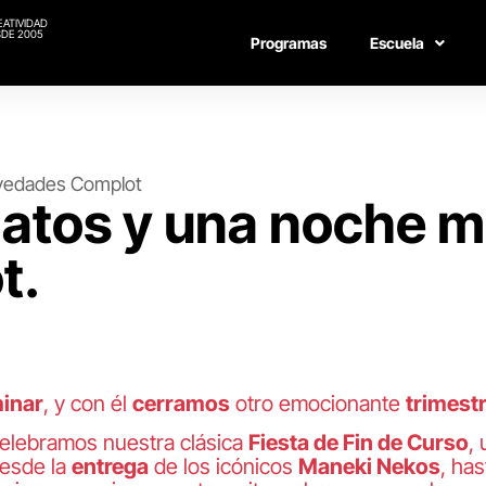
EATIVIDAD
DE 2005
Programas
Escuela
edades Complot
gatos y una noche 
t.
inar
, y con él
cerramos
otro emocionante
trimest
elebramos nuestra clásica
Fiesta de Fin de Curso
,
esde la
entrega
de los icónicos
Maneki Nekos
, ha