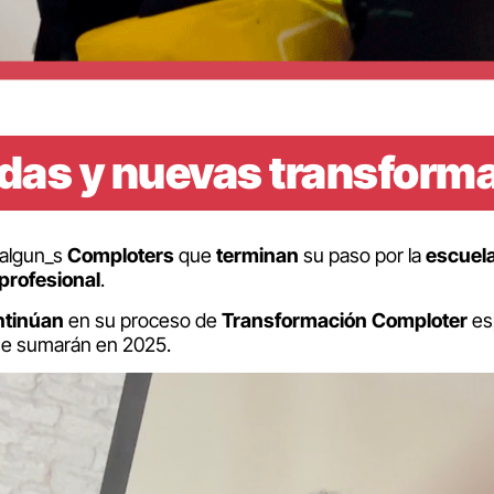
das y nuevas transform
 algun_s
Comploters
que
terminan
su paso por la
escuel
profesional
.
ntinúan
en su proceso de
Transformación Comploter
es
e sumarán en 2025.