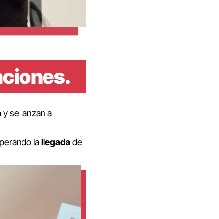
aciones
.
a
y se lanzan a
perando la
llegada
de