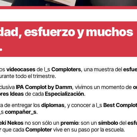
dad, esfuerzo y muchos
.
los
videocases
de l_s
Comploters
, una muestra del
esfu
ante todo el trimestre.
clusiva
IPA Complot by Damm
, vivimos un momento de
o
ores
Ideas
de cada
Especialización
.
ra de entregar los
diplomas
, y conocer a l_s
Best Complo
_s
compañer_s
.
ki Nekos
no son sólo un
premio
: son un
símbolo
del
esf
r
que cada
Comploter
vive en su paso por la escuela.