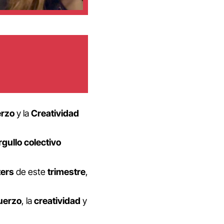
erzo
y la
Creatividad
rgullo
colectivo
ters
de este
trimestre
,
uerzo
, la
creatividad
y