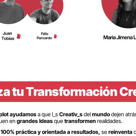
a tu Transformación Cr
lot
ayudamos
a que l_s
Creativ_s
del
mundo
dejen atrá
quen en
grandes
Ideas
que
transformen
realidades.
 100% práctica y orientada a resultados,
se
reinventa
c