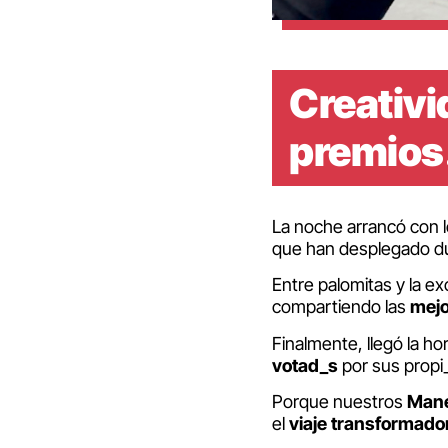
Creativi
premios
La noche arrancó con 
que han desplegado dur
Entre palomitas y la ex
compartiendo las
mej
Finalmente, llegó la ho
votad_s
por sus propi
Porque nuestros
Mane
el
viaje
transformado