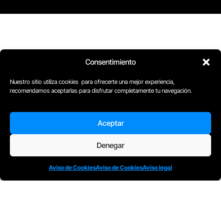
Consentimiento
Nuestro sitio utiliza cookies para ofrecerte una mejor experiencia,
recomendamos aceptarlas para disfrutar completamente tu navegación.
Aceptar
D
Plaça Merçè 8. 1º 1ª (08002) Barcelona, España
Denegar
M
+34611741829
E
barcelona@escuelacomplot.com
Aviso de Cookies
Aviso de Cookies
Aviso legal