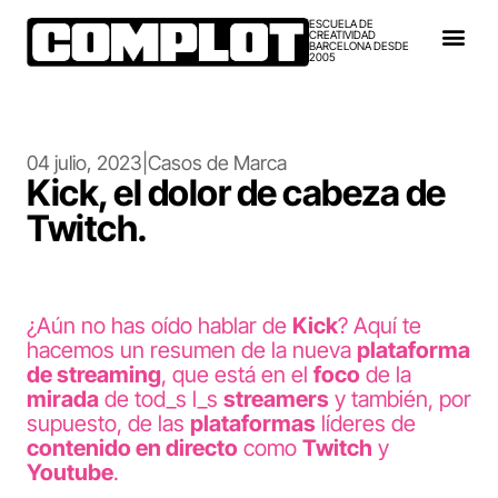
ESCUELA DE
CREATIVIDAD
BARCELONA DESDE
2005
04 julio, 2023
|
Casos de Marca
Kick, el dolor de cabeza de
Twitch.
¿Aún no has oído hablar de
Kick
? Aquí te
hacemos un resumen de la nueva
plataforma
de streaming
, que está en el
foco
de la
mirada
de tod_s l_s
streamers
y también, por
supuesto, de las
plataformas
líderes de
contenido en directo
como
Twitch
y
Youtube
.