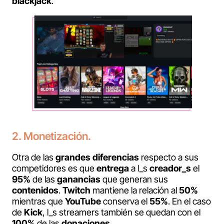
blackjack
.
2. Monetización.
Otra de las
grandes diferencias
respecto a sus
competidores es que
entrega
a l_s
creador_s
el
95%
de las
ganancias
que generan sus
contenidos
.
Twitch
mantiene la relación al
50%
mientras que
YouTube
conserva el
55%
. En el caso
de
Kick
, l_s streamers también se quedan con el
100%
de las
donaciones
.