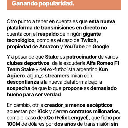
Ganando popularidad.
Otro punto a tener en cuenta es que
esta nueva
plataforma de transmisiones en directo
no
cuenta con el
respaldo
de ningún
gigante
tecnológico
, como es el caso de
Twitch,
propiedad
de
Amazon
y
YouTube
de
Google
.
Y a pesar de que
Stake
es
patrocinador
de varios
clubes deportivos
, de la escudería
Alfa Romeo F1
Team Stake
y del ex-futbolista argentino
Kun
Agüero
, algun_s
streamers
miran con
desconfianza
a la nueva plataforma bajo la
sospecha
de que lo que
propone
es
demasiado
bueno para ser verdad
.
En cambio, otr_s
creador_s menos escépticos
apuestan por
Kick
y cierran
contratos
millonarios
,
como el caso de
xQc
(
Félix Lengyel
), que fichó por
100M
de dólares por
dos años
de transmisión
sin