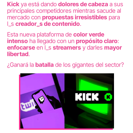
Kick
ya está dando
dolores de cabeza
a sus
principales competidores mientras sacude al
mercado con
propuestas irresistibles
para
l_s
creador_s de contenido
.
Esta nueva plataforma de
color verde
intenso
ha llegado con un
propósito claro
:
enfocarse
en l_s
streamers
y darles
mayor
libertad
.
¿Ganará la
batalla
de los gigantes del sector?