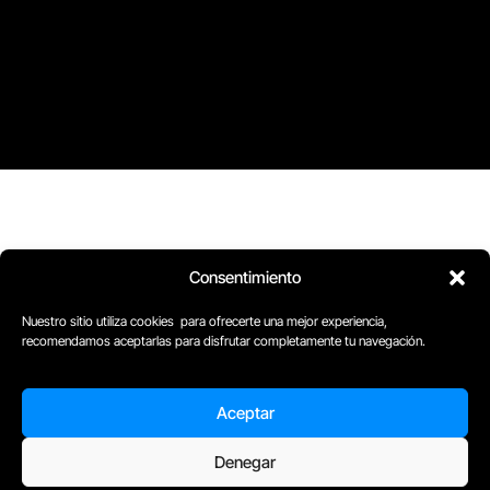
Consentimiento
Nuestro sitio utiliza cookies para ofrecerte una mejor experiencia,
recomendamos aceptarlas para disfrutar completamente tu navegación.
Aceptar
D
Plaça Merçè 8. 1º 1ª (08002) Barcelona, España
M
+34611741829
Denegar
E
barcelona@escuelacomplot.com