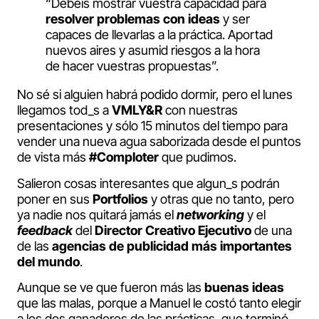
“Debéis mostrar vuestra capacidad para
resolver problemas con ideas
y ser
capaces de llevarlas a la práctica. Aportad
nuevos aires y asumid riesgos a la hora
de hacer vuestras propuestas”.
No sé si alguien habrá podido dormir, pero el lunes
llegamos tod_s a
VMLY&R
con nuestras
presentaciones y sólo 15 minutos del tiempo para
vender una nueva agua saborizada desde el puntos
de vista más
#Comploter
que pudimos.
Salieron cosas interesantes que algun_s podrán
poner en sus
Portfolios
y otras que no tanto, pero
ya nadie nos quitará jamás el
networking
y el
feedback
del
Director Creativo Ejecutivo
de una
de las
agencias de publicidad más importantes
del mundo
.
Aunque se ve que fueron más las
buenas ideas
que las malas, porque a Manuel le costó tanto elegir
a los dos ganadores de las prácticas, que terminó