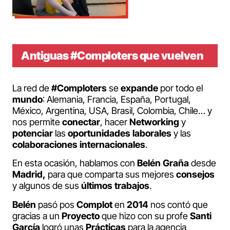
Antiguas #Comploters que vuelven
La red de
#Comploters
se
expande
por todo el
mundo
: Alemania, Francia, España, Portugal,
México, Argentina, USA, Brasil, Colombia, Chile… y
nos permite
conectar
, hacer
Networking
y
potenciar
las
oportunidades
laborales
y las
colaboraciones
internacionales
.
En esta ocasión, hablamos con
Belén Graña
desde
Madrid,
para que comparta sus mejores
consejos
y algunos de sus
últimos
trabajos
.
Belén
pasó pos
Complot
en
2014
nos contó que
gracias a un
Proyecto
que hizo con su profe
Santi
García
logró unas
Prácticas
para la agencia