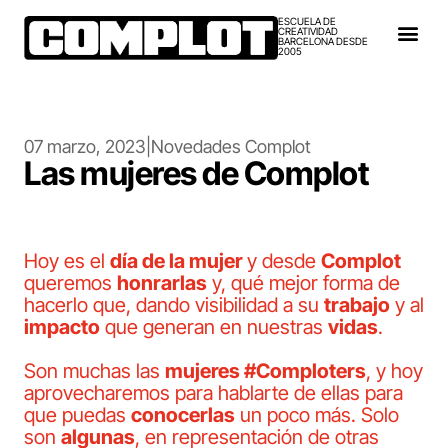
ESCUELA DE
CREATIVIDAD
BARCELONA DESDE
2005
07 marzo, 2023
|
Novedades Complot
Las mujeres de Complot
Hoy es el
día de la mujer
y desde
Complot
queremos
honrarlas
y, qué mejor forma de
hacerlo que, dando visibilidad a su
trabajo
y al
impacto
que generan en nuestras
vidas
.
Son muchas las
mujeres #Comploters
, y hoy
aprovecharemos para hablarte de ellas para
que puedas
conocerlas
un poco más. Solo
son
algunas
, en representación de otras