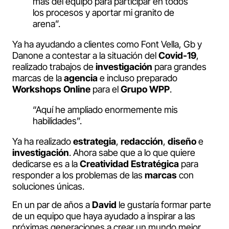
más del equipo para participar en todos
los procesos y aportar mi granito de
arena”.
Ya ha ayudando a clientes como Font Vella, Gb y
Danone a contestar a la situación del
Covid-19
,
realizado trabajos de
investigación
para grandes
marcas de la
agencia
e incluso preparado
Workshops Online
para el
Grupo WPP
.
“Aquí he ampliado enormemente mis
habilidades”.
Ya ha realizado
estrategia
,
redacción
,
diseño
e
investigación
. Ahora sabe que a lo que quiere
dedicarse es a la
Creatividad
Estratégica
para
responder a los problemas de las
marcas
con
soluciones únicas.
En un par de años a
David
le gustaría formar parte
de un equipo que haya ayudado a inspirar a las
próximas generaciones a crear un mundo mejor.