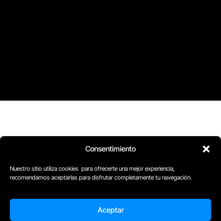
Consentimiento
Nuestro sitio utiliza cookies para ofrecerte una mejor experiencia,
recomendamos aceptarlas para disfrutar completamente tu navegación.
D
Plaça Merçè 8. 1º 1ª (08002) Barcelona, España
Aceptar
M
+34611741829
E
barcelona@escuelacomplot.com