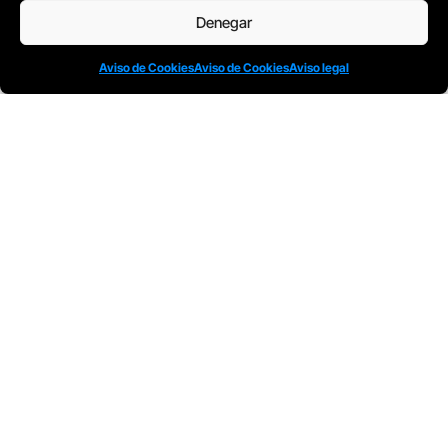
Denegar
Aviso de Cookies
Aviso de Cookies
Aviso legal
Todos nuestros Programas son bonificables a
través de: