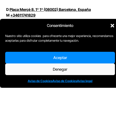
D
Plaça Merçè 8. 1º 1ª (08002) Barcelona, España
M
+34611741829
E
barcelona@escuelacomplot.com
Consentimiento
Nuestro sitio utiliza cookies para ofrecerte una mejor experiencia, recomendamos
aceptarlas para disfrutar completamente tu navegación.
Aceptar
Denegar
Aviso de Cookies
Aviso de Cookies
Aviso legal
Todos nuestros Programas son bonificables a
través de: