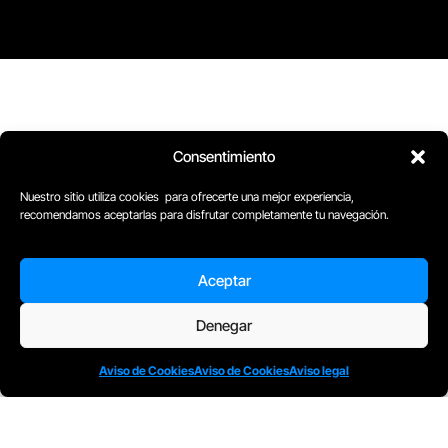
Consentimiento
Nuestro sitio utiliza cookies para ofrecerte una mejor experiencia,
recomendamos aceptarlas para disfrutar completamente tu navegación.
D
Plaça Merçè 8. 1º 1ª (08002) Barcelona, España
M
+34611741829
Aceptar
E
barcelona@escuelacomplot.com
Denegar
Aviso de Cookies
Aviso de Cookies
Aviso legal