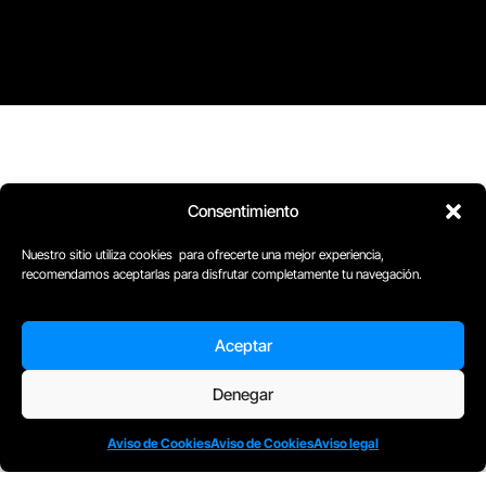
Consentimiento
Nuestro sitio utiliza cookies para ofrecerte una mejor experiencia,
recomendamos aceptarlas para disfrutar completamente tu navegación.
D
Plaça Merçè 8. 1º 1ª (08002) Barcelona, España
M
+34611741829
Aceptar
E
barcelona@escuelacomplot.com
Denegar
Aviso de Cookies
Aviso de Cookies
Aviso legal