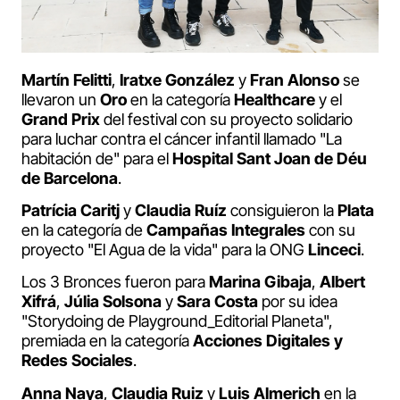
Martín Felitti
,
Iratxe González
y
Fran Alonso
se
llevaron un
Oro
en la categoría
Healthcare
y el
Grand Prix
del festival con su proyecto solidario
para luchar contra el cáncer infantil llamado "La
habitación de" para el
Hospital Sant Joan de Déu
de Barcelona
.
Patrícia Caritj
y
Claudia Ruíz
consiguieron la
Plata
en la categoría de
Campañas Integrales
con su
proyecto "El Agua de la vida" para la ONG
Linceci
.
Los 3 Bronces fueron para
Marina Gibaja
,
Albert
Xifrá
,
Júlia Solsona
y
Sara Costa
por su idea
"Storydoing de Playground_Editorial Planeta",
premiada en la categoría
Acciones Digitales y
Redes Sociales
.
Anna Naya
,
Claudia Ruiz
y
Luis Almerich
en la