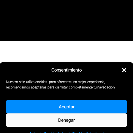
Consentimiento
Nuestro sitio utiliza cookies para ofrecerte una mejor experiencia,
recomendamos aceptarlas para disfrutar completamente tu navegación.
Aceptar
D
Plaça Merçè 8. 1º 1ª (08002) Barcelona, España
Denegar
M
+34611741829
E
barcelona@escuelacomplot.com