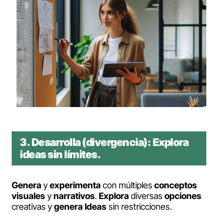
3.
Desarrolla (divergencia):
Explora
ideas sin límites.
Genera
y
experimenta
con múltiples
conceptos
visuales
y
narrativos
.
Explora
diversas
opciones
creativas y
genera
Ideas
sin restricciones.