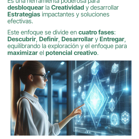
Es una herramienta poderosa para
desbloquear
la
Creatividad
y desarrollar
Estrategias
impactantes y soluciones
efectivas.
Este enfoque se divide en
cuatro fases
:
Descubrir
,
Definir
,
Desarrollar
y
Entregar
,
equilibrando la exploración y el enfoque para
maximizar
el
potencial
creativo
.