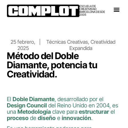
ESCUELA DE
CREATIVIDAD
BARCELONA DESDE
2005
25 febrero,
|
Técnicas Creativas
,
Creatividad
2025
Expandida
Método del Doble
Diamante, potencia tu
Creatividad.
El
Doble Diamante
, desarrollado por el
Design Council
del Reino Unido en 2004, es
una
Metodología
clave para
estructurar
el
proceso
de
diseño
e
innovación
.