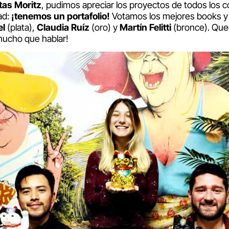
itas Moritz
, pudimos apreciar los proyectos de todos los 
ad:
¡tenemos un portafolio!
Votamos los mejores books y
el
(plata),
Claudia Ruíz
(oro) y
Martín Felitti
(bronce). Que
ucho que hablar!