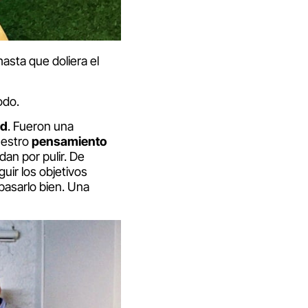
asta que doliera el
odo.
ad
. Fueron una
uestro
pensamiento
an por pulir. De
ir los objetivos
asarlo bien. Una