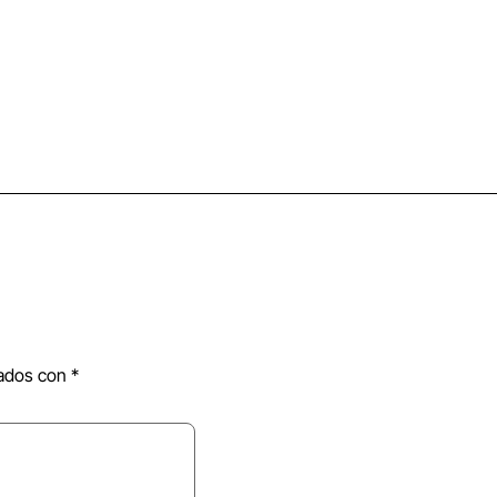
cados con
*