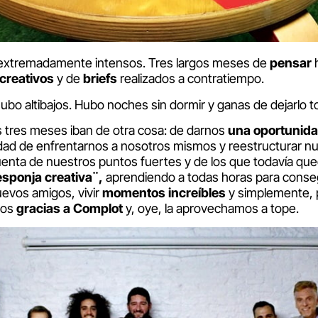
 extremadamente intensos. Tres largos meses de
pensar
h
creativos
y de
briefs
realizados a contratiempo.
ubo altibajos. Hubo noches sin dormir y ganas de dejarlo t
s tres meses iban de otra cosa: de darnos
una oportunid
idad de enfrentarnos a nosotros mismos y reestructurar n
uenta de nuestros puntos fuertes y de los que todavía qued
esponja creativa¨,
aprendiendo a todas horas para consegu
evos amigos, vivir
momentos increíbles
y simplemente, p
mos
gracias a Complot
y, oye, la aprovechamos a tope.