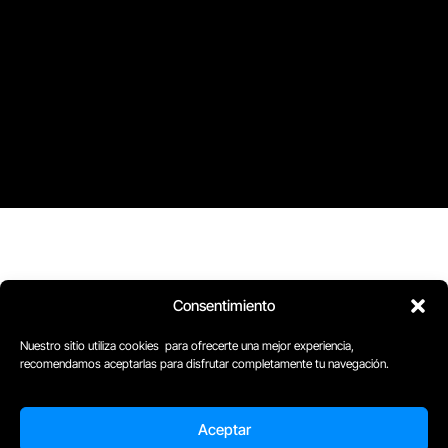
Consentimiento
Nuestro sitio utiliza cookies para ofrecerte una mejor experiencia,
recomendamos aceptarlas para disfrutar completamente tu navegación.
D
Plaça Merçè 8. 1º 1ª (08002) Barcelona, España
Aceptar
M
+34611741829