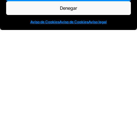
E
barcelona@escuelacomplot.com
Denegar
Aviso de Cookies
Aviso de Cookies
Aviso legal
Todos nuestros Programas son bonificables a
través de: