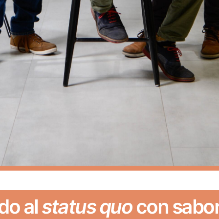
do al
status quo
con sabor