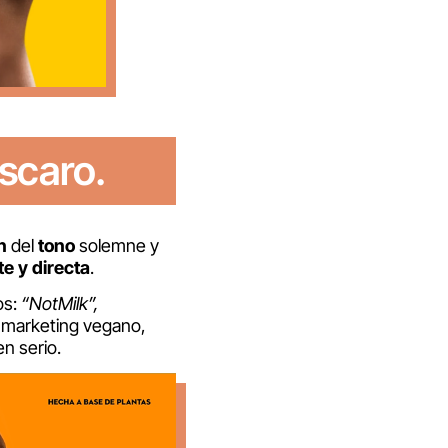
scaro.
n
del
tono
solemne y
e y directa
.
os:
“NotMilk”,
 marketing vegano,
n serio.