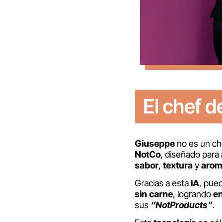
El chef 
Giuseppe
no es un che
NotCo
, diseñado para
sabor
,
textura
y
aro
Gracias a esta
IA
, pue
sin carne
, logrando
en
sus
“NotProducts”
.