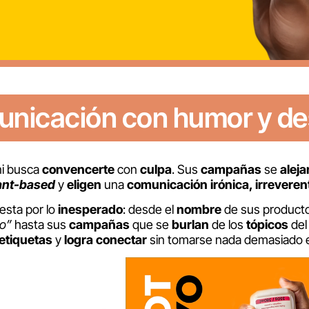
nicación con humor y de
i busca
convencerte
con
culpa
. Sus
campañas
se
aleja
ant-based
y
eligen
una
comunicación irónica, irreverent
sta por lo
inesperado
: desde el
nombre
de sus product
o”
hasta sus
campañas
que se
burlan
de los
tópicos
del
etiquetas
y
logra conectar
sin tomarse nada demasiado e