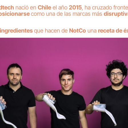
dtech
nació en
Chile
el año
2015
, ha cruzado front
osicionarse
como una de las marcas más
disrupti
 ingredientes
que hacen de
NotCo
una
receta de é