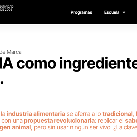
EATIVIDAD
DE 2005
Programas
Escuela
de Marca
IA como ingredient
.
 la
industria alimentaria
se aferra a lo
tradicional
,
 con una
propuesta revolucionaria
: replicar el
sab
igen
animal
, pero sin usar ningún ser vivo. ¿La clav