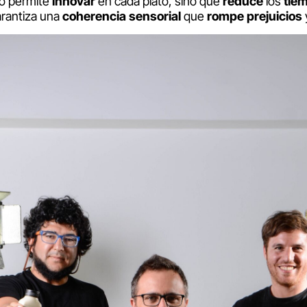
o permite
innovar
en cada plato, sino que
reduce
los
tie
rantiza una
coherencia sensorial
que
rompe prejuicios