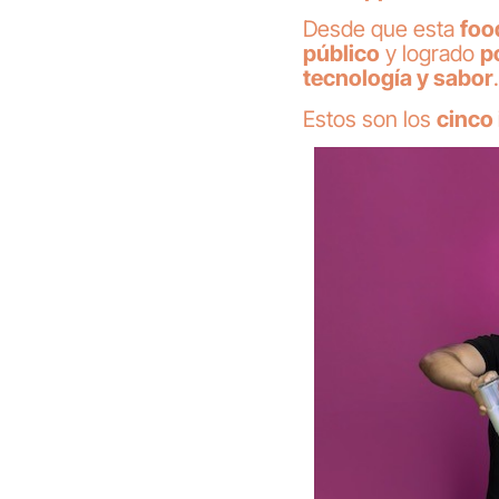
Desde que esta
foo
público
y logrado
p
tecnología y sabor
.
Estos son los
cinco