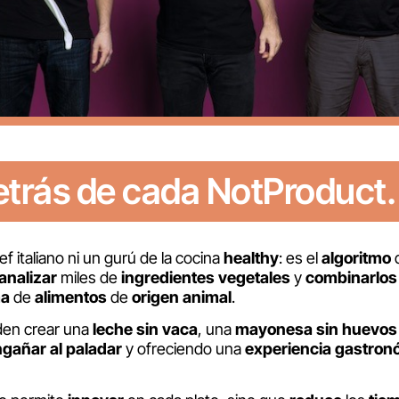
detrás de cada NotProduct.
f italiano ni un gurú de la cocina
healthy
: es el
algoritmo
d
analizar
miles de
ingredientes vegetales
y
combinarlos
ma
de
alimentos
de
origen animal
.
den crear una
leche sin vaca
, una
mayonesa sin huevos
gañar al paladar
y ofreciendo una
experiencia gastronó