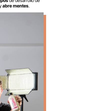
mpos
de desarrollo de
y
abre mentes
.