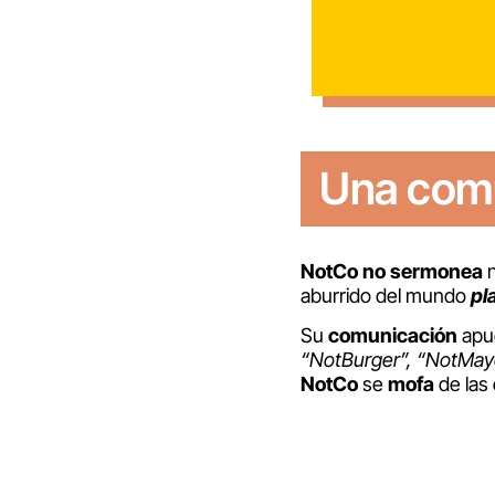
Una comu
NotCo
no
sermonea
n
aburrido del mundo
pl
Su
comunicación
apue
“NotBurger”, “NotMay
NotCo
se
mofa
de las