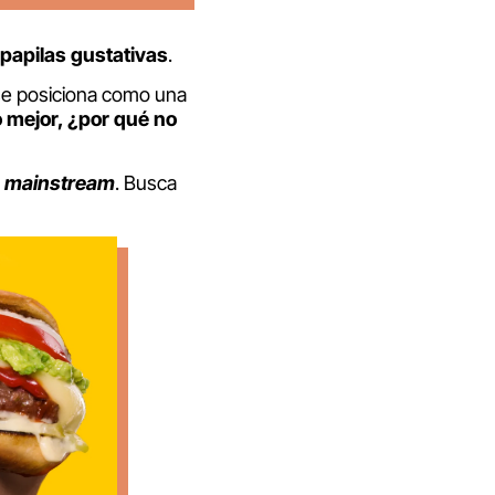
papilas gustativas
.
 se posiciona como una
o mejor, ¿por qué no
l
mainstream
. Busca