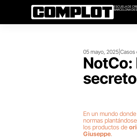
ESCUELA DE CR
BARCELONA DES
05 mayo, 2025
|
Casos 
NotCo: 
secreto
En un mundo donde
normas plantándose
los productos de
or
Giuseppe
.