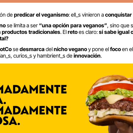
ión de
predicar el veganismo
: ell_s vinieron a
conquistar 
no
se limita a ser
“una opción para veganos”
, sino que
a
productos tradicionales
. El
reto
es claro:
si sabe igual 
tal?
otCo
se
desmarca
del
nicho vegano
y pone el
foco
en e
rian_s, curios_s y hambrient_s de
innovación
.