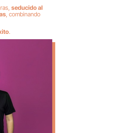
eras,
seducido al
vas
, combinando
xito
.