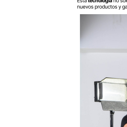
Esta
tecnología
no sól
nuevos productos y ga