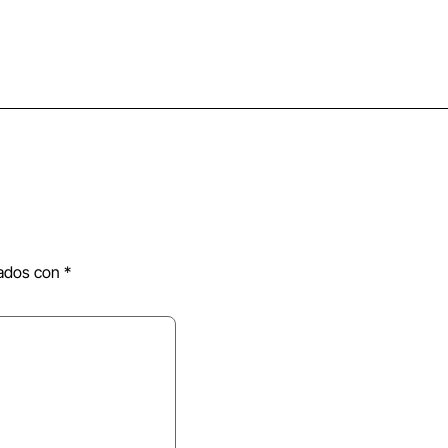
cados con
*