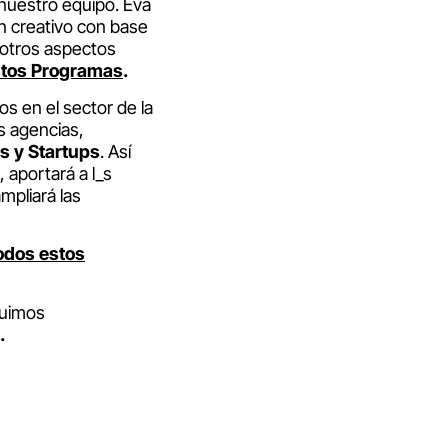
nuestro equipo. Eva
un creativo con base
 otros aspectos
estos Programas
.
s en el sector de la
s agencias,
s y Startups
. Así
 aportará a l_s
mpliará las
todos estos
guimos
.