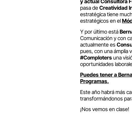
y actual Consultora 
pasa de
Creatividad I
estratégica tiene much
estratégicos en el
Mód
Y por último está
Bern
Comunicación y con car
actualmente es
Consu
pues, con una ámplia v
#Comploters
una visi
oportunidades laborale
Puedes tener a Berna
Programas.
Este año habrá más ca
transformándonos par
¡Nos vemos en clase!