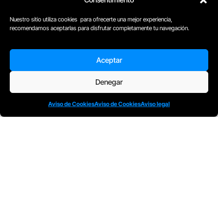
Nuestro sitio utiliza cookies para ofrecerte una mejor experiencia,
recomendamos aceptarlas para disfrutar completamente tu navegación.
D
Plaça Merçè 8. 1º 1ª (08002) Barcelona, España
Aceptar
M
+34611741829
E
barcelona@escuelacomplot.com
Denegar
Aviso de Cookies
Aviso de Cookies
Aviso legal