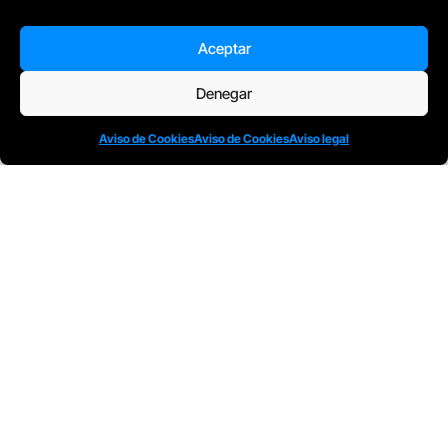
D
Plaça Merçè 8. 1º 1ª (08002) Barcelona, España
Aceptar
M
+34611741829
E
barcelona@escuelacomplot.com
Denegar
Aviso de Cookies
Aviso de Cookies
Aviso legal
Todos nuestros Programas son bonificables a
través de: