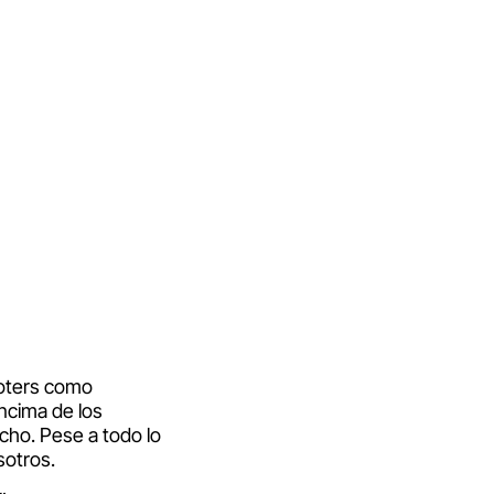
loters como
ncima de los
cho. Pese a todo lo
sotros.