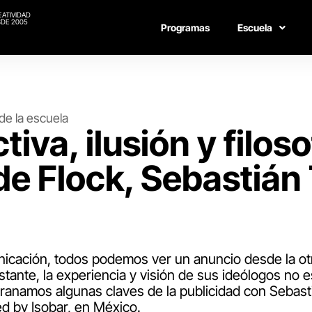
EATIVIDAD
DE 2005
Programas
Escuela
de la escuela
iva, ilusión y filos
de Flock, Sebastián
unicación, todos podemos ver un anuncio desde la o
stante, la experiencia y visión de sus ideólogos no es
ranamos algunas claves de la publicidad con Sebast
d by Isobar, en México.