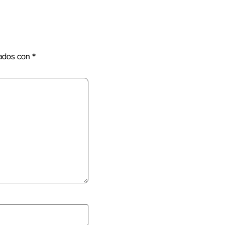
cados con
*