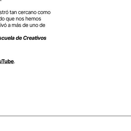
”
ostró tan cercano como
undo que nos hemos
tivó a más de uno de
cuela de Creativos
uTube
.