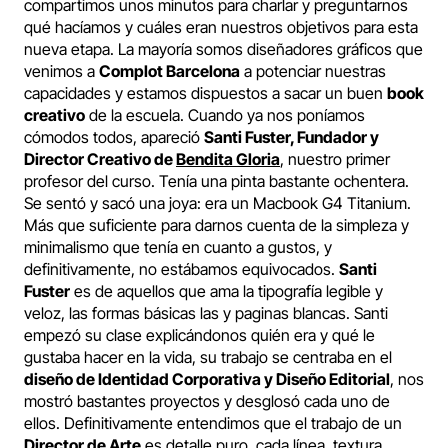
compartimos unos minutos para charlar y preguntarnos
qué hacíamos y cuáles eran nuestros objetivos para esta
nueva etapa. La mayoría somos diseñadores gráficos que
venimos a
Complot Barcelona
a potenciar nuestras
capacidades y estamos dispuestos a sacar un buen
book
creativo
de la escuela. Cuando ya nos poníamos
cómodos todos, apareció
Santi Fuster, Fundador y
Director Creativo de
Bendita Gloria
,
nuestro primer
profesor del curso. Tenía una pinta bastante ochentera.
Se sentó y sacó una joya: era un Macbook G4 Titanium.
Más que suficiente para darnos cuenta de la simpleza y
minimalismo que tenía en cuanto a gustos, y
definitivamente, no estábamos equivocados.
Santi
Fuster
es de aquellos que ama la tipografía legible y
veloz, las formas básicas las y paginas blancas. Santi
empezó su clase explicándonos quién era y qué le
gustaba hacer en la vida, su trabajo se centraba en el
diseño de Identidad Corporativa y Diseño Editorial
, nos
mostró bastantes proyectos y desglosó cada uno de
ellos. Definitivamente entendimos que el trabajo de un
Director de Arte
es detalle puro, cada línea, textura,