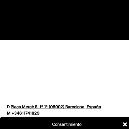
D
Plaça Merçè 8. 1º 1ª (08002) Barcelona, España
M
+34611741829
E
barcelona@escuelacomplot.com
Consentimiento