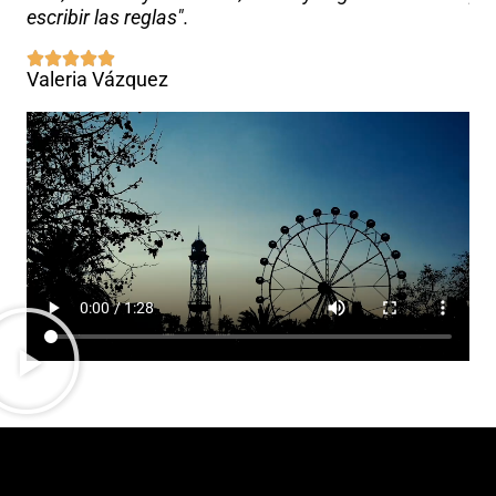
escribir las reglas".
em
Valeria Vázquez
Ta