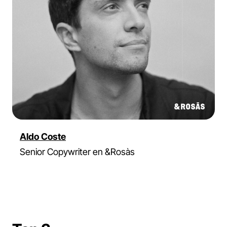
Aldo Coste
Senior Copywriter en &Rosàs
C