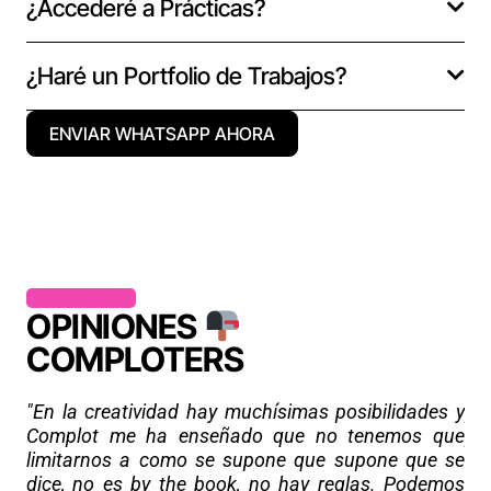
¿Accederé a Prácticas?
¿Haré un Portfolio de Trabajos?
ENVIAR WHATSAPP AHORA
OPINIONES
COMPLOTERS
"L
"En la creatividad hay muchísimas posibilidades y
pa
Complot me ha enseñado que no tenemos que
po
limitarnos a como se supone que supone que se
Te
dice, no es by the book, no hay reglas. Podemos
pr