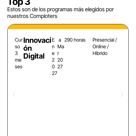
Top 3
Estos son de los programas más elegidos por
nuestros Comploters
Innovaci
Cur
E
a
290 horas
Presencial /
so
n
Ma
Online /
ón
3
e
r
Híbrido
Digital
me
2
20
ses
0
27
27