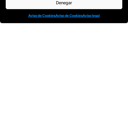
Denegar
D
Plaça Merçè 8. 1º 1ª (08002) Barcelona, España
M
+34611741829
E
barcelona@escuelacomplot.com
Aviso de Cookies
Aviso de Cookies
Aviso legal