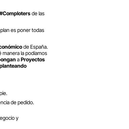
#Comploters
de las
 plan es poner todas
económico
de España.
é manera la podíamos
pongan
a
Proyectos
planteando
pie.
encia de pedido.
egocio y