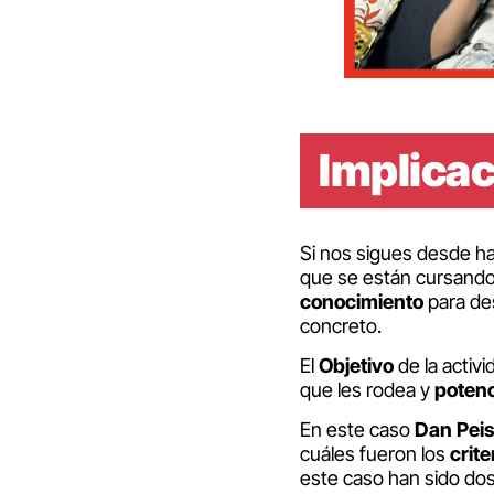
Implicac
Si nos sigues desde ha
que se están cursand
conocimiento
para des
concreto.
El
Objetivo
de la activ
que les rodea y
potenc
En este caso
Dan Peis
cuáles fueron los
crite
este caso han sido dos