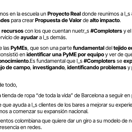
amos en la escuela un
Proyecto Real
donde reunimos a l_s
ades
para crear
Propuesta de Valor
de
alto impacto
.
e
recursos
con los que cuentan nuetr_s
#Comploters
y el
ervicio de
ayudar
a l_s demás.
e las
PyMEs
, que son una parte
fundamental
del
tejido 
consistió en
identificar una PyME
por equipo
y ver de qu
onocimiento
.Es fundamental que l_s
#Comploters
se
ex
ajo de campo
,
investigando
,
identificando problemas
y
de todo,
tienda de ropa “de toda la vida” de Barcelona a seguir en 
que ayuda a l_s clientes de los bares a mejorar su experi
os a comenzar su expansión nacional.
ntos colombiana que quiere dar un giro a su modelo de n
presencia en redes.