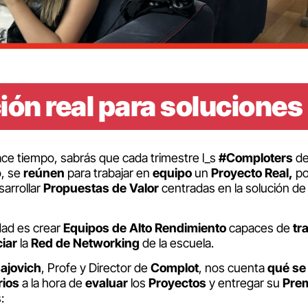
ión real para soluciones
ce tiempo, sabrás que cada trimestre l_s
#Comploters
de
o, se
reúnen
para trabajar en
equipo
un
Proyecto Real,
po
arrollar
Propuestas de Valor
centradas en la solución d
idad es crear
Equipos de Alto Rendimiento
capaces de
tr
iar
la
Red de Networking
de la escuela.
ajovich
, Profe y Director de
Complot
, nos cuenta
qué se
rios
a la hora de
evaluar
los
Proyectos
y entregar su
Pre
: