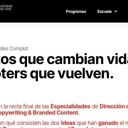
EATIVIDAD
DE 2005
Programas
Escuela
des Complot
os que cambian vid
ers que vuelven.
la recta final de las
Especialidades
de
Dirección 
opywriting & Branded Content
.
en qué consisten las dos
Ideas
que han
ganado
el 