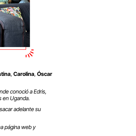
stina
,
Carolina
,
Óscar
nde conoció a Edris,
es en Uganda.
sacar adelante su
na página web y