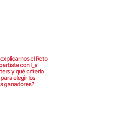
explicarnos el Reto
artiste con l_s
ers y qué criterio
 para elegir los
os ganadores?