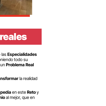
 reales
 las
Especialidades
niendo todo su
e un
Problema Real
ansformar
la realidad
 pedía
en este
Reto
y
mio
al mejor, que en