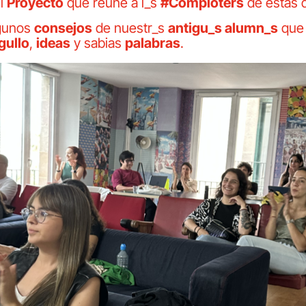
el
Proyecto
que reúne a l_s
#Comploters
de estas d
lgunos
consejos
de nuestr_s
antigu_s alumn_s
que 
gullo
,
ideas
y sabias
palabras
.