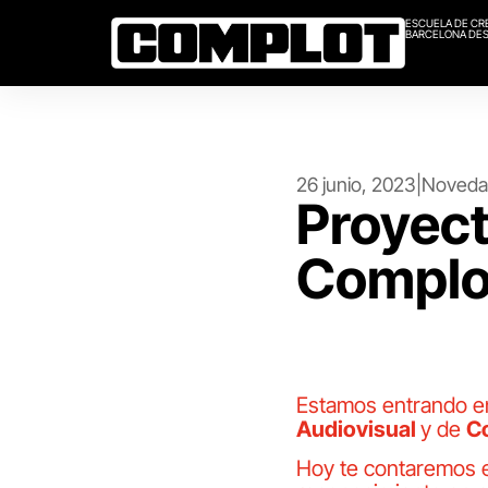
ESCUELA DE CR
BARCELONA DES
26 junio, 2023
|
Noveda
Proyect
Complot
Estamos entrando en 
Audiovisual
y de
C
Hoy te contaremos 