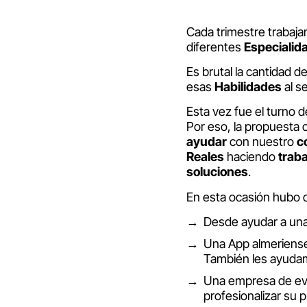
Cada trimestre trabaj
diferentes
Especialid
Es brutal la cantidad d
esas
Habilidades
al s
Esta vez fue el turno d
Por eso, la propuesta 
ayudar
con nuestro
c
Reales
haciendo
trab
soluciones
.
En esta ocasión hubo 
Desde ayudar a una 
Una App almeriense 
También les ayudam
Una empresa de eve
profesionalizar su 