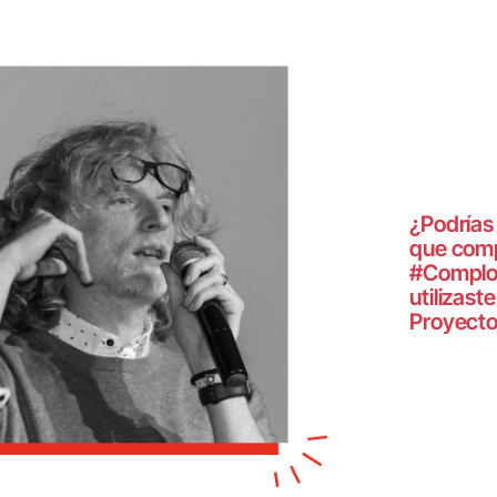
¿Podrías 
que comp
#Complot
utilizaste
Proyect