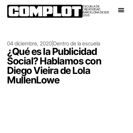
ESCUELA DE
CREATIVIDAD
BARCELONA DESDE
2005
04 diciembre, 2020
|
Dentro de la escuela
¿Qué es la Publicidad
Social? Hablamos con
Diego Vieira de Lola
MullenLowe
Mejorar el mundo con nuestras Ideas
es posible. Hoy hablamos sobre