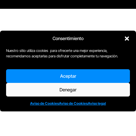
Consentimiento
Nuestro sitio utiliza cookies para ofrecerte una mejor experiencia,
recomendamos aceptarlas para disfrutar completamente tu navegación.
Aceptar
D
Plaça Merçè 8. 1º 1ª (08002) Barcelona, España
M
+34611741829
Denegar
E
barcelona@escuelacomplot.com
Aviso de Cookies
Aviso de Cookies
Aviso legal