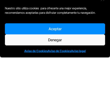
Nuestro sitio utiliza cookies para ofrecerte una mejor experiencia,
recomendamos aceptarlas para disfrutar completamente tu navegación.
Aceptar
Denegar
Aviso de Cookies
Aviso de Cookies
Aviso legal
D
Plaça Merçè 8. 1º 1ª (08002) Barcelona, España
M
+34611741829
E
barcelona@escuelacomplot.com