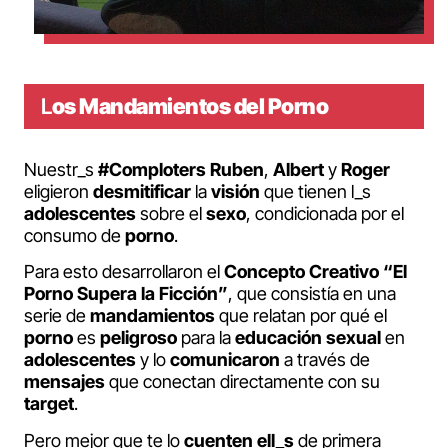
L
os Mandamientos del Porno
Nuestr_s
#Comploters
Ruben
,
Albert
y
Roger
eligieron
desmitificar
la
visión
que tienen l_s
adolescentes
sobre el
sexo
, condicionada por el
consumo de
porno
.
Para esto desarrollaron el
Concepto
Creativo
“El
Porno Supera la Ficción”
, que consistía en una
serie de
mandamientos
que relatan por qué el
porno
es
peligroso
para la
educación
sexual
en
adolescentes
y lo
comunicaron
a través de
mensajes
que conectan directamente con su
target
.
Pero mejor que te lo
cuenten
ell_s
de primera