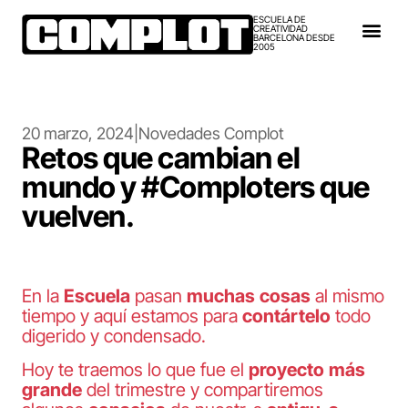
ESCUELA DE
CREATIVIDAD
BARCELONA DESDE
2005
20 marzo, 2024
|
Novedades Complot
Retos que cambian el
mundo y #Comploters que
vuelven.
En la
Escuela
pasan
muchas
cosas
al mismo
tiempo y aquí estamos para
contártelo
todo
digerido y condensado.
Hoy te traemos lo que fue el
proyecto
más
grande
del trimestre y compartiremos