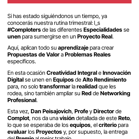
Si has estado siguiéndonos un tiempo, ya
conocerás nuestra rutina trimestral: l_s
#Comploters
de las diferentes
Especialidades
se
unen
para sumergirse en un
Proyecto
Real
.
Aquí, aplican todo su
aprendizaje
para crear
Propuestas
de
Valor
a
Problemas
Reales
específicos.
En esta ocasión
Creatividad
Integral
e
Innovación
Digital
se unen en
Equipos
de
Alto
Rendimiento
para, no solo
transformar
la
realidad
que les
rodea, sino también ampliar su
Red
de
Networking
Profesional
.
Esta vez,
Dan Peisajovich
,
Profe
y
Director
de
Complot
, nos da una
visión
detallada de este
Reto
,
lo que se esperaba de los
equipos
, el
criterio
para
evaluar
los
Proyectos
y, por supuesto, la entrega
del
Premio
al mejor trabajo.