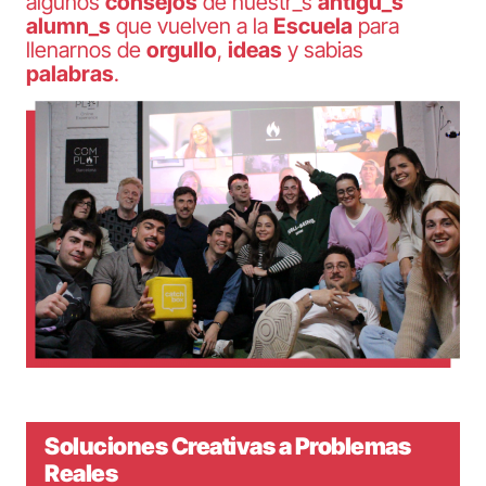
algunos
consejos
de nuestr_s
antigu_s
alumn_s
que vuelven a la
Escuela
para
llenarnos de
orgullo
,
ideas
y sabias
palabras
.
Soluciones Creativas a Problemas
Reales