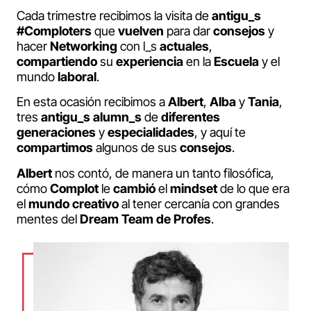
Cada trimestre recibimos la visita de
antigu_s
#Comploters
que
vuelven
para dar
consejos
y
hacer
Networking
con l_s
actuales
,
compartiendo
su
experiencia
en la
Escuela
y el
mundo
laboral
.
En esta ocasión recibimos a
Albert
,
Alba
y
Tania
,
tres
antigu_s alumn_s
de
diferentes
generaciones
y
especialidades
, y aquí te
compartimos
algunos de sus
consejos
.
Albert
nos contó, de manera un tanto filosófica,
cómo
Complot
le
cambió
el
mindset
de lo que era
el
mundo
creativo
al tener cercanía con grandes
mentes del
Dream Team de Profes
.