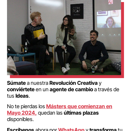
Súmate
a nuestra
Revolución Creativa
y
conviértete
en un
agente de cambio
a través de
tus
Ideas
.
No te pierdas los
Másters que comienzan en
Mayo 2024
,
quedan las
últimas
plazas
disponibles.
Escríbenos
ahora por
WhatsApp
y
transforma
tu