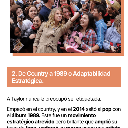
2. De Country a 1989 o Adaptabilidad
Estratégica.
A Taylor nunca le preocupó ser etiquetada.
Empezó en el country, y en el
2014
saltó al
pop
con
el
álbum 1989.
Este fue un
movimiento
estratégico atrevido
pero brillante que
amplió
su
base de
fans
y
reforzó
su
marca
como una
artista