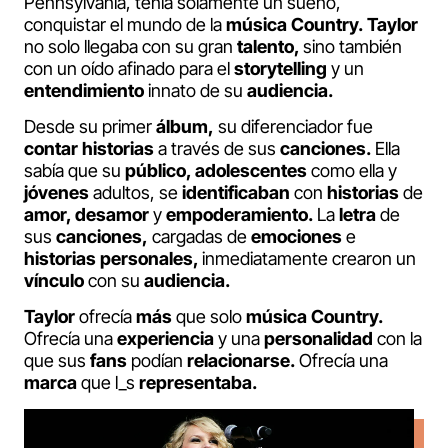
Pennsylvania, tenía solamente un sueño,
conquistar el mundo de la
música Country.
Taylor
no solo llegaba con su gran
talento,
sino también
con un oído afinado para el
storytelling
y un
entendimiento
innato de su
audiencia.
Desde su primer
álbum,
su diferenciador fue
contar historias
a través de sus
canciones.
Ella
sabía que su
público, adolescentes
como ella y
jóvenes
adultos, se
identificaban
con
historias
de
amor, desamor
y
empoderamiento.
La
letra
de
sus
canciones,
cargadas de
emociones
e
historias personales,
inmediatamente crearon un
vínculo
con su
audiencia.
Taylor
ofrecía
más
que solo
música Country.
Ofrecía una
experiencia
y una
personalidad
con la
que sus
fans
podían
relacionarse.
Ofrecía una
marca
que l_s
representaba.