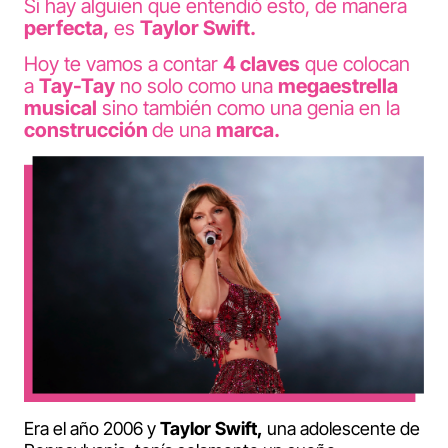
Si hay alguien que entendió esto, de manera
perfecta,
es
Taylor Swift.
Hoy te vamos a contar
4 claves
que colocan
a
Tay-Tay
no solo como una
megaestrella
musical
sino también como una genia en la
construcción
de una
marca.
Era el año 2006 y
Taylor Swift,
una adolescente de