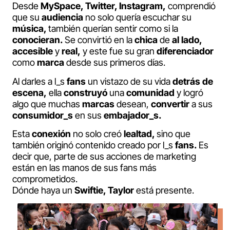
Desde
MySpace, Twitter, Instagram,
comprendió
que su
audiencia
no solo quería escuchar su
música,
también querían sentir como si la
conocieran.
Se convirtió en la
chica
de
al lado,
accesible
y
real,
y este fue su gran
diferenciador
como
marca
desde sus primeros días.
Al darles a l_s
fans
un vistazo de su vida
detrás de
escena,
ella
construyó
una
comunidad
y logró
algo que muchas
marcas
desean,
convertir
a sus
consumidor_s
en sus
embajador_s.
Esta
conexión
no solo creó
lealtad,
sino que
también originó contenido creado por l_s
fans.
Es
decir que, parte de sus acciones de marketing
están en las manos de sus fans más
comprometidos.
Dónde haya un
Swiftie, Taylor
está presente.