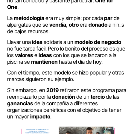
no tan conocido y bastante particular:
One for
One
.
La
metodología
era muy simple: por cada
par
de
alpargatas que se
vendía
,
otro
era
donado
a niñ_s
de bajos recursos.
Llevar una
idea
solidaria a un
modelo
de
negocio
no fue tarea fácil. Pero lo bonito del proceso es que
los
valores
e
ideas
con los que se lanzaron a la
piscina se
mantienen
hasta el día de hoy.
Con el tiempo, este modelo se hizo popular y otras
marcas siguieron su ejemplo.
Sin embargo, en
2019
retiraron este programa para
reemplazarlo por la
donación
de un
tercio
de las
ganancias
de la compañía a diferentes
organizaciones benéficas con el objetivo de tener
un mayor
impacto
.