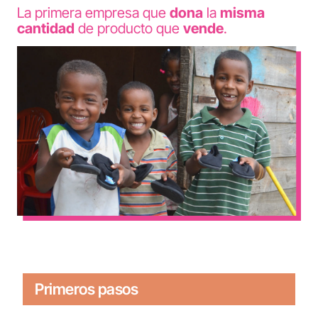
La primera empresa que
dona
la
misma
cantidad
de producto que
vende
.
Primeros pasos