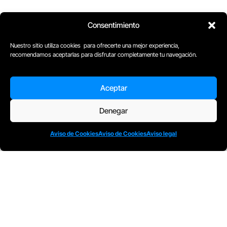
Consentimiento
Nuestro sitio utiliza cookies para ofrecerte una mejor experiencia,
recomendamos aceptarlas para disfrutar completamente tu navegación.
Aceptar
Denegar
Aviso de Cookies
Aviso de Cookies
Aviso legal
D
Plaça Merçè 8. 1º 1ª (08002) Barcelona, España
M
+34611741829
E
barcelona@escuelacomplot.com