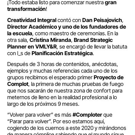
¡Todo estaba listo para comenzar nuestra
gran
transformación
!
Creatividad Integral
contó con
Dan Peisajovich
,
Director Académico y uno de los fundadores de
la escuela
, como maestro de ceremonias. En la
otra sala,
Cristina Miranda
,
Brand Strategic
Planner en VMLY&R
, se encargó de llevar la batuta
con l_s de
Planificación Estratégica
.
Después de 3 horas de contenidos, anécdotas,
ejemplos y muchas referencias cada uno de los
grupos recibimos el esperado primer
Proyecto de
Complot
, la primera de muchas pruebas de fuego
que nos sacarán de nuestra zona de confort para
meternos de lleno en la realidad profesional a lo
largo de los próximos 9 meses.
“Volver para volver” es más
#Comploter
que
“Parar para volver”. Por eso estamos aquí,
cogiendo de los cuernos a este 2020 y mirándonos
de manera cómplice sabiendo que el mundo sigue