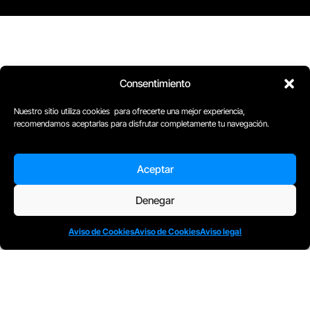
Consentimiento
Nuestro sitio utiliza cookies para ofrecerte una mejor experiencia,
recomendamos aceptarlas para disfrutar completamente tu navegación.
D
Plaça Merçè 8. 1º 1ª (08002) Barcelona, España
M
+34611741829
E
barcelona@escuelacomplot.com
Aceptar
Denegar
Aviso de Cookies
Aviso de Cookies
Aviso legal