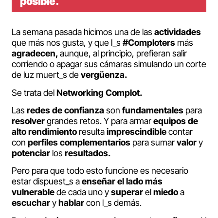
posible.
La semana pasada hicimos una de las
actividades
que más nos gusta, y que l_s
#Comploters
más
agradecen,
aunque, al principio, prefieran salir
corriendo o apagar sus cámaras simulando un corte
de luz muert_s de
vergüenza.
Se trata del
Networking Complot.
Las
redes de confianza
son
fundamentales
para
resolver
grandes retos. Y para armar
equipos de
alto rendimiento
resulta
imprescindible
contar
con
perfiles complementarios
para sumar
valor
y
potenciar
los
resultados.
Pero para que todo esto funcione es necesario
estar dispuest_s a
enseñar el lado más
vulnerable
de cada uno y
superar
el
miedo
a
escuchar
y
hablar
con l_s demás.