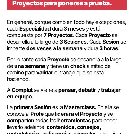
Proyectos para ponerse a prueba.
En general, porque como en todo hay excepciones,
cada
Especialidad
dura
3 meses
y está
compuesta por
7 Proyectos.
Cada
Proyecto
se
desarrolla a lo largo de
3 Sesiones.
Cada
Sesión
se
imparte
dos veces a la semana
y dura
3 horas.
Por lo tanto cada
Proyecto
se desarrolla a lo largo
de
una semana
y tiene un
check
a mitad de
camino para
validar
el trabajo que se está
haciendo.
A
Complot
se viene a
pensar, debatir
y
trabajar
en equipo.
La
primera Sesión
es la
Masterclass.
En ella se
conoce al
Profe
que
liderará
el
Proyecto
y se
comparten
todas las
herramientas
para poder
llevarlo adelante:
contenidos, consejos,
metodologías, referencias, ejemplos,
etc… Esa