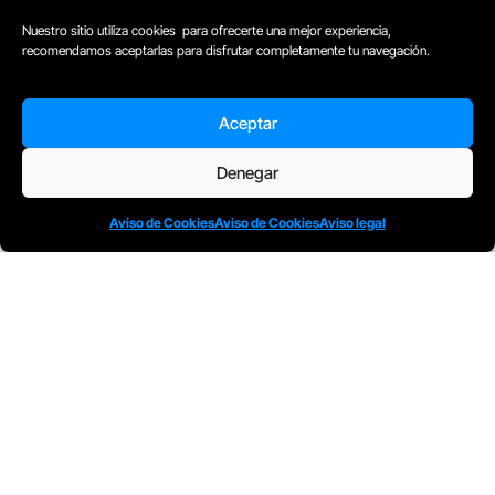
Nuestro sitio utiliza cookies para ofrecerte una mejor experiencia,
recomendamos aceptarlas para disfrutar completamente tu navegación.
Aceptar
Denegar
Aviso de Cookies
Aviso de Cookies
Aviso legal
D
Plaça Merçè 8. 1º 1ª (08002) Barcelona, España
M
+34611741829
E
barcelona@escuelacomplot.com