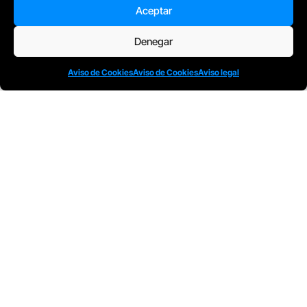
Aceptar
Denegar
Aviso de Cookies
Aviso de Cookies
Aviso legal
D
Plaça Merçè 8. 1º 1ª (08002) Barcelona, España
M
+34611741829
E
barcelona@escuelacomplot.com