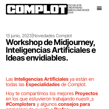
ESCUELA DE
CREATIVIDAD
BARCELONA DESDE
2005
13 junio, 2023
|
Novedades Complot
Workshop de Midjourney,
Inteligencias Artificiales e
Ideas envidiables.
Las
Inteligencias Artificiales
ya están en
todas las
Especialidades
de Complot.
Hoy te compartimos los mejores
Proyectos
en los que estuvieron trabajando nuestr_s
#Comploters
y algunos
consejos para