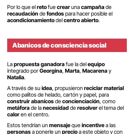
Por lo que el
reto
fue
crear
una
campaña
de
recaudación
de
fondos
para hacer posible el
acondicionamiento
del
centro
abierto
.
Abanicos de consciencia social
La
propuesta
ganadora
fue la del
equipo
integrado por
Georgina
,
Marta
,
Macarena
y
Natalia
.
A través de su
idea
, propusieron
reciclar
material
como palitos de helado, cartón y papel, para
construir
abanícos
de
concienciación
, como
metáfora
de la
necesidad
de
resolver
el tema del
calor
en el centro.
Estos tendrían un
mensaje
que
incentive
a las
personas
a ponerle un
precio
a este objeto y con