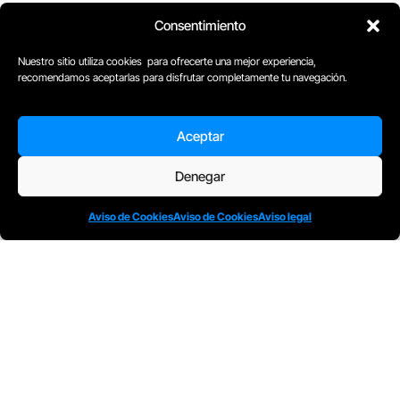
Consentimiento
Nuestro sitio utiliza cookies para ofrecerte una mejor experiencia,
recomendamos aceptarlas para disfrutar completamente tu navegación.
Aceptar
Denegar
Aviso de Cookies
Aviso de Cookies
Aviso legal
D
Plaça Merçè 8. 1º 1ª (08002) Barcelona, España
M
+34611741829
E
barcelona@escuelacomplot.com