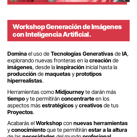
Workshop Generación de Imágenes
con Inteligencia Artificial.
Domina
el uso de
Tecnologías
Generativas
de
IA
,
explorando nuevas fronteras en la
creación
de
imágenes
, desde la
inspiración
inicial hasta la
producción
de
maquetas
y
prototipos
hiperrealistas
.
Herramientas como
Midjourney
te darán más
tiempo
y te permitirán
concentrarte
en los
aspectos más
estratégicos
y
creativos
de tus
Proyectos
.
Acabarás el
Workshop
con
nuevas herramientas
y
conocimiento
que te permitirán
estar a la altura
de las
necesidades
del mundo
profesional
.