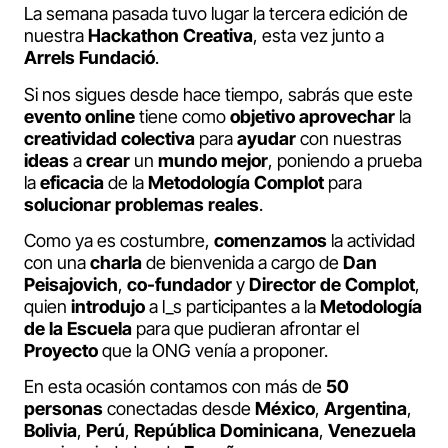
La semana pasada tuvo lugar la tercera edición de
nuestra
Hackathon Creativa
, esta vez junto a
Arrels Fundació
.
Si nos sigues desde hace tiempo, sabrás que este
evento online
tiene como
objetivo
aprovechar
la
creatividad colectiva
para
ayudar
con nuestras
ideas
a
crear
un
mundo mejor
, poniendo a prueba
la
eficacia
de la
Metodología Complot
para
solucionar
problemas reales
.
Como ya es costumbre,
comenzamos
la actividad
con una
charla
de bienvenida a cargo de
Dan
Peisajovich
,
co-fundador
y
Director de Complot
,
quien
introdujo
a l_s participantes a la
Metodología
de la Escuela
para que pudieran afrontar el
Proyecto
que la ONG venía a proponer.
En esta ocasión contamos con más de
50
personas
conectadas desde
México
,
Argentina
,
Bolivia
,
Perú
,
República Dominicana
,
Venezuela