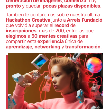
Generación de Imágenes
,
comienza
muy
pronto
y quedan
pocas
plazas
disponibles
.
También te contaremos sobre nuestra última
Hackathon
Creativa
junto a
Arrels
Fundació
que volvió a superar el
record
de
inscripciones
, más de 200, entre las que
elegimos
a
50
mentes
creativas
para
compartir esta
experiencia
única de
aprendizaje
,
networking
y
transformación
.