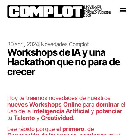
ESCUELA DE
CREATIVIDAD
BARCELONA DESDE
2005
30 abril, 2024
|
Novedades Complot
Workshops de IA y una
Hackathon que no para de
crecer
Hoy te traemos novedades de nuestros
nuevos Workshops
Online
para
dominar
el
uso de la
Inteligencia Artificial
y
potenciar
tu
Talento
y
Creatividad
.
Lee rápido porque el
primero
, de