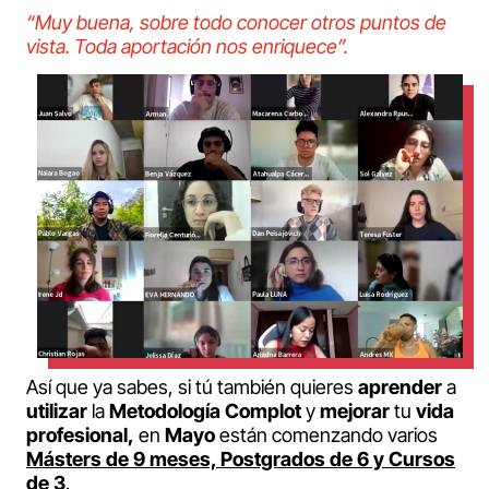
“Muy buena, sobre todo conocer otros puntos de
vista. Toda aportación nos enriquece”.
Así que ya sabes, si tú también quieres
aprender
a
utilizar
la
Metodología Complot
y
mejorar
tu
vida
profesional,
en
Mayo
están comenzando varios
Másters de 9 meses, Postgrados de 6 y Cursos
de 3
.