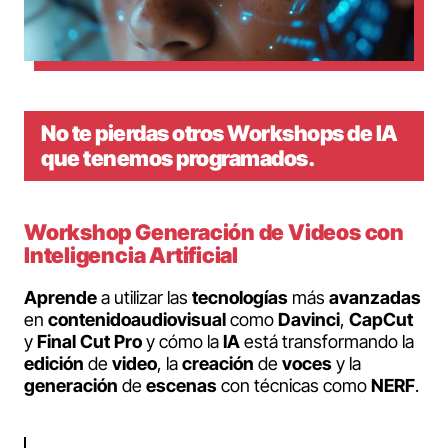
No te pierdas otros Workshops de IA
que tenemos programados.
Workshop Generación de Videos con
Inteligencia Artificial
Aprende
a utilizar las
tecnologías
más
avanzadas
en
contenido
audiovisual
como
Davinci
,
CapCut
y
Final Cut Pro
y cómo la
IA
está transformando la
edición
de
video
, la
creación
de
voces
y la
generación
de
escenas
con técnicas como
NERF
.