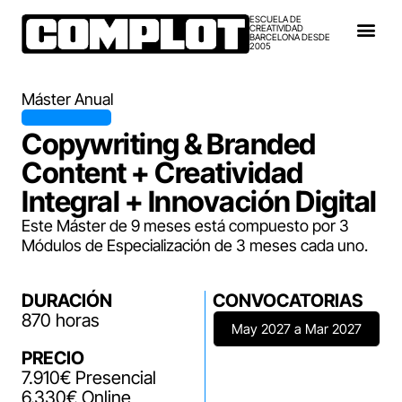
ESCUELA DE
CREATIVIDAD
BARCELONA DESDE
2005
Máster Anual
Copywriting & Branded
Content + Creatividad
Integral + Innovación Digital
Este Máster de 9 meses está compuesto por 3
Módulos de Especialización de 3 meses cada uno.
DURACIÓN
CONVOCATORIAS
870 horas
May 2027 a Mar 2027
PRECIO
7.910€ Presencial
6.330€ Online